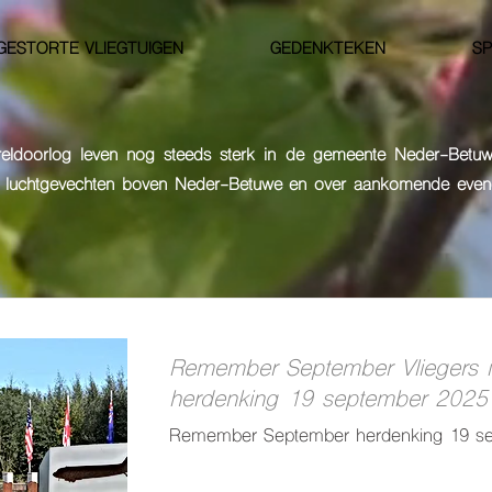
GESTORTE VLIEGTUIGEN
GEDENKTEKEN
S
eldoorlog leven nog steeds sterk in
de gemeente Neder-Betuw
e luchtgevechten boven Neder-Betuwe en over
aankomende evene
Remember September Vliegers i
herdenking 19 september 2025
Remember September herdenking 19 s