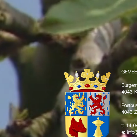
GEMEE
Burgem
4043 
Postbu
4043 Z
t: 14 
e:
info