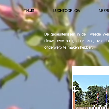
THUIS
LUCHTOORLOG
NEER
De gebeurtenissen in de Tweede Wer
nieuws over het gedenkteken, over d
onderwerp te maken hebben.