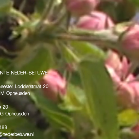
NTE NEDER-BETUWE
eester Lodderstraat 20
KM Opheusden
s 20
G Opheusden
0488
@nederbetuwe.nl