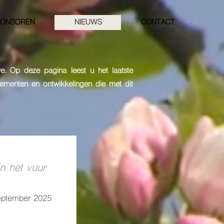
PONSOREN
NIEUWS
CONTACT
e. Op deze
pagina leest u het laatste
menten en ontwikkelingen die met dit
n het vuur
eptember 2025