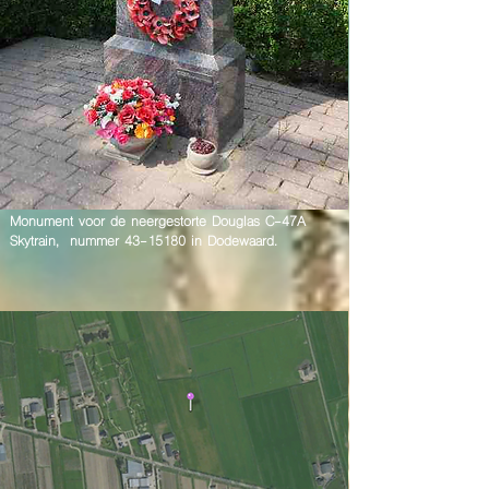
Monument voor de neergestorte Douglas C-47A
Skytrain, nummer
43-15180
in Dodewaard.