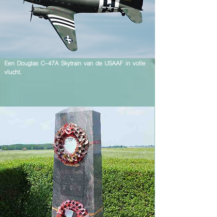
Een Douglas C-47A Skytrain van de USAAF in volle
vlucht.