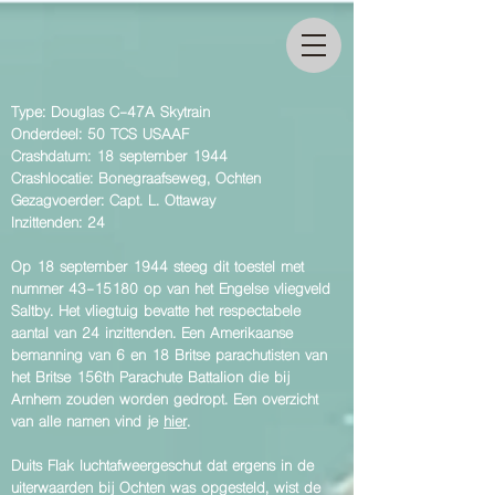
Type: Douglas C-47A Skytrain
Onderdeel: 50 TCS USAAF
Crashdatum: 18 september 1944
Crashlocatie: Bonegraafseweg, Ochten
Gezagvoerder: Capt. L. Ottaway
Inzittenden: 24
Op 18 september 1944 steeg dit toestel met
nummer
43-15180
op van het Engelse vliegveld
Saltby. Het vliegtuig bevatte het respectabele
aantal van 24 inzittenden. Een Amerikaanse
bemanning van 6 en 18 Britse parachutisten van
het Britse 156th Parachute Battalion die bij
Arnhem zouden worden gedropt. Een overzicht
van alle namen vind je
hier
.
Duits Flak luchtafweergeschut dat ergens in de
uiterwaarden bij Ochten was opgesteld, wist de