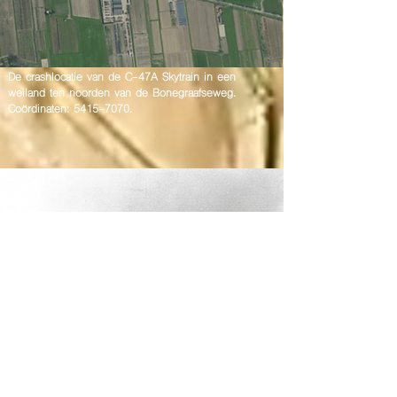
De crashlocatie van de C-47A Skytrain in een
weiland ten noorden van de Bonegraafseweg.
Coördinaten:
5415-7070
.
De crashlocatie kort na de tragische gebeurtenis, met
veldgraven en een deel van het vliegtuigwrak.