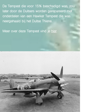
De Tempest die voor 15% beschadigd was, zou
later door de Duitsers worden gerepareerd met
onderdelen van een Hawker Tempest die was
neergehaald bij het Duitse Thiene.
Meer over deze Tempest vind je
hier
.