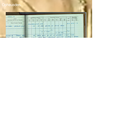
Opheusden.
Een fragment uit het logboek van
George Taylor Kinnell met op 5 oktober
1944 de veelzeggende woorden:
"BROUGHT DOWN FLAK - FINIS."