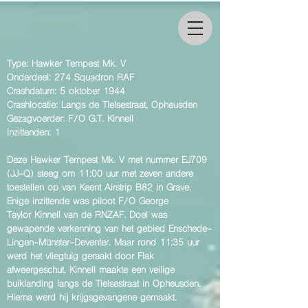
Type: Hawker Tempest Mk. V
Onderdeel: 274 Squadron RAF
Crashdatum: 5 oktober 1944
Crashlocatie: Langs de Tielsestraat, Opheusden
Gezagvoerder: F/O G.T. Kinnell
Inzittenden: 1
Deze
Hawker Tempest Mk. V met nummer EJ709
(JJ-Q) steeg om 11:00 uur met zeven andere
toestellen op van Keent Airstrip B82 in Grave.
E
nige inzittende was piloot F/O George
Taylor Kinnell van de RNZAF. Doel was
gewapende verkenning van het gebied Enschede-
Lingen-Münster-Deventer. Maar rond 11:35 uur
werd het vliegtuig geraakt door Flak
afweergeschut. Kinnell maakte een veilige
buiklanding langs de Tielsestraat in Opheusden.
Hierna werd hij krijgsgevangene gemaakt.