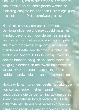
Om 14:21 uur, zes minuten voor hun verwachte
aankomsttijd op de landingszone werden ze
plotseling aangevallen door een Duits vliegtuig en
beschoten door Duits luchtafweergeschut.
Het vliegtuig vatte vlam onder de romp.
De Horsa glider werd losgekoppeld maar het
vliegtuig bevond zich voor de bemanning al te
laag om er nog met parachute uit te springen. Uit
alle macht probeerde co-piloot Saunders het
brandende toestel aan de grond te zetten ten
westen van Andelst. Dit lukte redelijk maar de
cockpit brandde hevig en Saunders moest het
vliegtuig bloedend en met zware brandwonden
verlaten. Ook de andere bemanningsleden
hadden brandwonden en andere verwondingen.
Navigator Bryant sprak een beetje Nederlands en
kon contact leggen met een aantal
landarbeiders die de bemanning adviseerde zich
in een nabijgelegen bos te verschuilen.
Later
ontfermde het Nederlandse verzet zich over de
bemanningsleden. Ze werden ondergebracht in