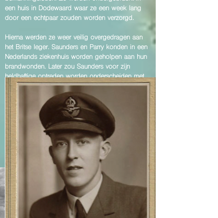
een huis in Dodewaard waar ze een week lang
door een echtpaar zouden worden verzorgd.
Hierna werden ze weer veilig overgedragen aan
het Britse leger. Saunders en Parry konden in een
Nederlands ziekenhuis worden geholpen aan hun
brandwonden. Later zou Saunders voor zijn
heldhaftige optreden worden onderscheiden met
een Distinguished Flying Cross.
Meer bijzonderheden over deze crash vind
je in
het persoonlijke levensverhaal van
Trevor
Southgate
.