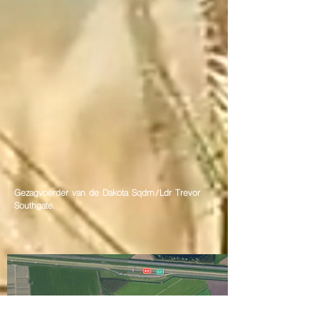
Gezagvoerder van de Dakota Sqdrn/Ldr Trevor
Southgate.