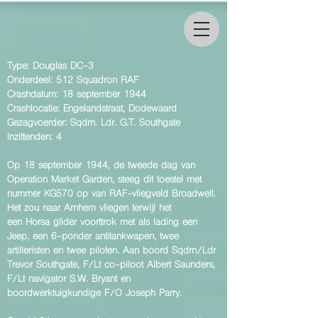
Type: Douglas DC-3
Onderdeel: 512 Squadron RAF
Crashdatum: 18 september 1944
Crashlocatie: Engelandstraat, Dodewaard
Gezagvoerder: Sqdrn. Ldr. G.T. Southgate
Inzittenden: 4
Op 18 september 1944, de tweede dag van
Operation Market Garden, steeg dit toestel met
nummer KG570 op van RAF-vliegveld Broadwell.
Het zou naar Arnhem vliegen terwijl het
een Horsa g
lider voorttrok met als lading een
Jeep, een 6-ponder antitankwapen, twee
artilleristen en twee piloten. Aan boord Sqdrn/Ldr
Trevor Southgate, F/Lt co-piloot Albert Saunders,
F/Lt navigator S.W. Bryant en
boordwerktuigkundige F/O Joseph Parry.